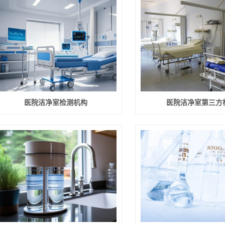
医院洁净室检测机构
医院洁净室第三方