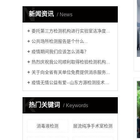
N
新闻资讯
News
委托第三方检测机构进行实验室洁净度检测时，需要关注哪些资质证明？
公共场所检测报告是个什么...
疫情期间我们应该怎么消毒？
热烈庆祝我公司顺利取得检验检测机构资质认定证书
关于向全省有关单位免费提供消杀服务的通知
疫情无情公益有爱--山东方源检测技术有限公司支援历下教育系统环境消杀公益行动
K
热门关键词
Keywords
消毒液检测
层流纯净手术室检测