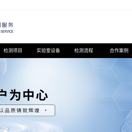
检测项目
实验室设备
检测流程
合作案例
医院洁净室检测
实验室设备
现场检测流程
合作案例
洁净厂房检测
现场仪器设备
样品检验流程
案例视频
实验室检测
设备检测
公共场所检测