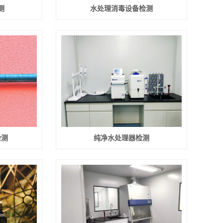
测
水处理消毒设备检测
检测
纯净水处理器检测